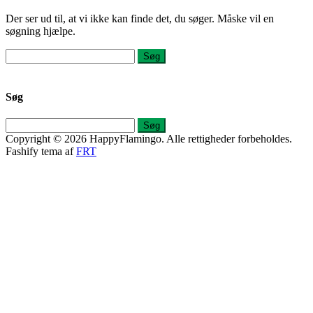
Der ser ud til, at vi ikke kan finde det, du søger. Måske vil en
søgning hjælpe.
Søg
efter:
Søg
Søg
efter:
Copyright © 2026 HappyFlamingo. Alle rettigheder forbeholdes.
Fashify tema af
FRT