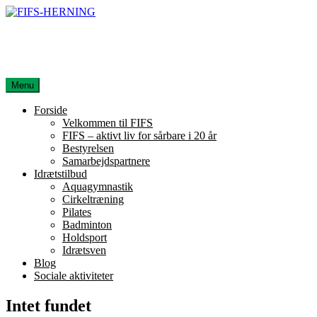
Spring
til
FIFS-HERNING
indhold
Foreningen Idræt For Sundhed
Menu
Forside
Velkommen til FIFS
FIFS – aktivt liv for sårbare i 20 år
Bestyrelsen
Samarbejdspartnere
Idrætstilbud
Aquagymnastik
Cirkeltræning
Pilates
Badminton
Holdsport
Idrætsven
Blog
Sociale aktiviteter
Intet fundet