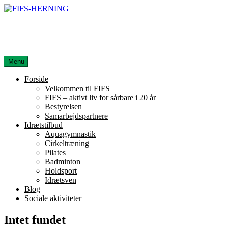
Spring
til
FIFS-HERNING
indhold
Foreningen Idræt For Sundhed
Menu
Forside
Velkommen til FIFS
FIFS – aktivt liv for sårbare i 20 år
Bestyrelsen
Samarbejdspartnere
Idrætstilbud
Aquagymnastik
Cirkeltræning
Pilates
Badminton
Holdsport
Idrætsven
Blog
Sociale aktiviteter
Intet fundet