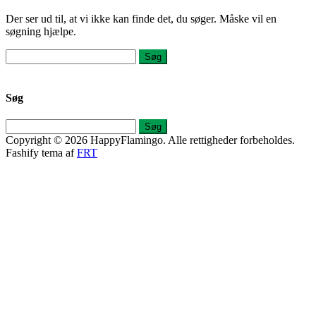
Der ser ud til, at vi ikke kan finde det, du søger. Måske vil en
søgning hjælpe.
Søg
efter:
Søg
Søg
efter:
Copyright © 2026 HappyFlamingo. Alle rettigheder forbeholdes.
Fashify tema af
FRT