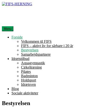
Spring
til
FIFS-HERNING
indhold
Foreningen Idræt For Sundhed
Menu
Forside
Velkommen til FIFS
FIFS – aktivt liv for sårbare i 20 år
Bestyrelsen
Samarbejdspartnere
Idrætstilbud
Aquagymnastik
Cirkeltræning
Pilates
Badminton
Holdsport
Idrætsven
Blog
Sociale aktiviteter
Bestyrelsen